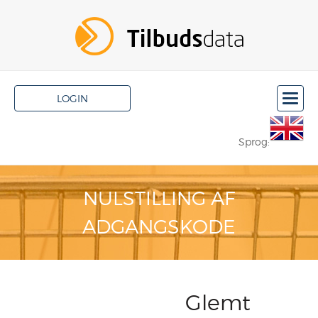
LOGIN
Sprog:
NULSTILLING AF
ADGANGSKODE
Glemt